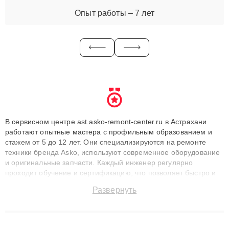
Опыт работы – 7 лет
В сервисном центре ast.asko-remont-center.ru в Астрахани
работают опытные мастера с профильным образованием и
стажем от 5 до 12 лет. Они специализируются на ремонте
техники бренда Asko, используют современное оборудование
и оригинальные запчасти. Каждый инженер регулярно
проходит обучение и сертификацию, что позволяет быстро и
точноdiagnostikировать поломки и восстанавливать технику с
Развернуть
сохранением гарантии до 3 лет. Наши мастера решают
сложные случаи: от замены матриц и материнских плат до
ремонта после залития и восстановления данных. Благодаря
высокой квалификации и ответственному подходу клиенты