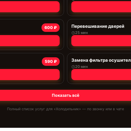
Перевешивание дверей
600 ₽
25 мин
Замена фильтра осушител
590 ₽
20 мин
Показать всё
Полный список услуг для «
Холодильник
» — по звонку или в чате