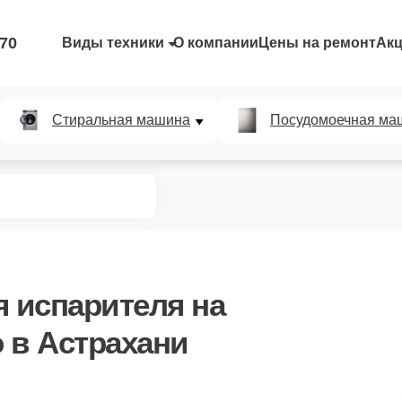
-70
Виды техники
О компании
Цены на ремонт
Ак
Стиральная машина
Посудомоечная ма
я испарителя
на
 в Астрахани