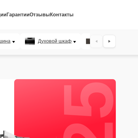
ции
Гарантии
Отзывы
Контакты
25%
шина
Духовой шкаф
Варочная панел