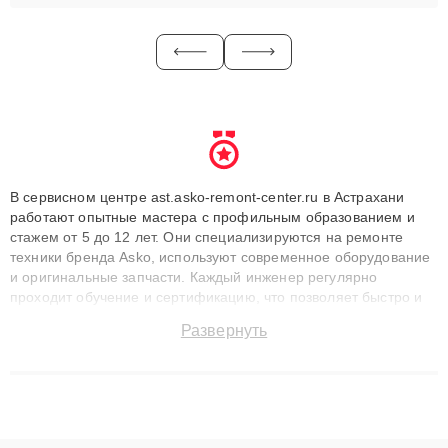
В сервисном центре ast.asko-remont-center.ru в Астрахани
работают опытные мастера с профильным образованием и
стажем от 5 до 12 лет. Они специализируются на ремонте
техники бренда Asko, используют современное оборудование
и оригинальные запчасти. Каждый инженер регулярно
проходит обучение и сертификацию, что позволяет быстро и
точноdiagnostikировать поломки и восстанавливать технику с
Развернуть
сохранением гарантии до 3 лет. Наши мастера решают
сложные случаи: от замены матриц и материнских плат до
ремонта после залития и восстановления данных. Благодаря
высокой квалификации и ответственному подходу клиенты
получают быстрый, качественный ремонт и понятные
объяснения по результатам диагностики.