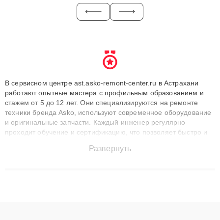
В сервисном центре ast.asko-remont-center.ru в Астрахани
работают опытные мастера с профильным образованием и
стажем от 5 до 12 лет. Они специализируются на ремонте
техники бренда Asko, используют современное оборудование
и оригинальные запчасти. Каждый инженер регулярно
проходит обучение и сертификацию, что позволяет быстро и
точноdiagnostikировать поломки и восстанавливать технику с
Развернуть
сохранением гарантии до 3 лет. Наши мастера решают
сложные случаи: от замены матриц и материнских плат до
ремонта после залития и восстановления данных. Благодаря
высокой квалификации и ответственному подходу клиенты
получают быстрый, качественный ремонт и понятные
объяснения по результатам диагностики.