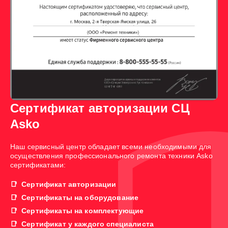
Сертификат авторизации СЦ
Asko
Наш сервисный центр обладает всеми необходимыми для
осуществления профессионального ремонта техники Asko
сертификатами:
Сертификат авторизации
Сертификаты на оборудование
Сертификаты на комплектующие
Сертификат у каждого специалиста