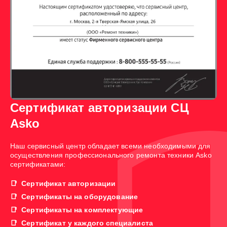
Сертификат авторизации СЦ
Asko
Наш сервисный центр обладает всеми необходимыми для
осуществления профессионального ремонта техники Asko
сертификатами:
Сертификат авторизации
Сертификаты на оборудование
Сертификаты на комплектующие
Сертификат у каждого специалиста