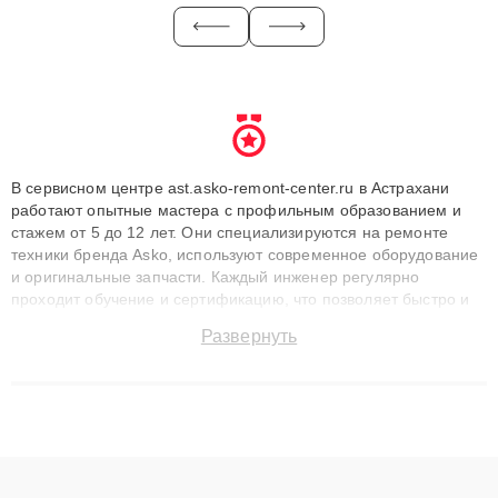
В сервисном центре ast.asko-remont-center.ru в Астрахани
работают опытные мастера с профильным образованием и
стажем от 5 до 12 лет. Они специализируются на ремонте
техники бренда Asko, используют современное оборудование
и оригинальные запчасти. Каждый инженер регулярно
проходит обучение и сертификацию, что позволяет быстро и
точноdiagnostikировать поломки и восстанавливать технику с
Развернуть
сохранением гарантии до 3 лет. Наши мастера решают
сложные случаи: от замены матриц и материнских плат до
ремонта после залития и восстановления данных. Благодаря
высокой квалификации и ответственному подходу клиенты
получают быстрый, качественный ремонт и понятные
объяснения по результатам диагностики.