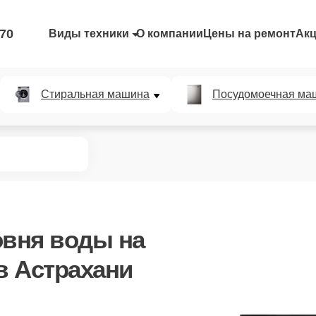
-70
Виды техники
О компании
Цены на ремонт
Ак
Стиральная машина
Посудомоечная ма
овня воды
на
в Астрахани