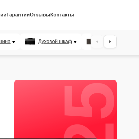
ции
Гарантии
Отзывы
Контакты
25%
шина
Духовой шкаф
Варочная панел