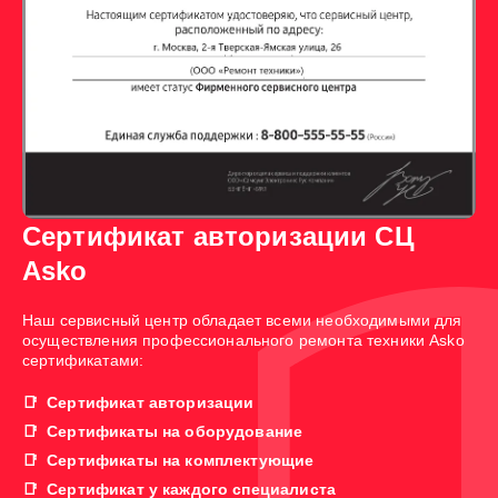
Сертификат авторизации СЦ
Asko
Наш сервисный центр обладает всеми необходимыми для
осуществления профессионального ремонта техники Asko
сертификатами:
Сертификат авторизации
Сертификаты на оборудование
Сертификаты на комплектующие
Сертификат у каждого специалиста