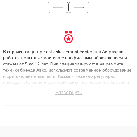
В сервисном центре ast.asko-remont-center.ru в Астрахани
работают опытные мастера с профильным образованием и
стажем от 5 до 12 лет. Они специализируются на ремонте
техники бренда Asko, используют современное оборудование
и оригинальные запчасти. Каждый инженер регулярно
проходит обучение и сертификацию, что позволяет быстро и
точноdiagnostikировать поломки и восстанавливать технику с
Развернуть
сохранением гарантии до 3 лет. Наши мастера решают
сложные случаи: от замены матриц и материнских плат до
ремонта после залития и восстановления данных. Благодаря
высокой квалификации и ответственному подходу клиенты
получают быстрый, качественный ремонт и понятные
объяснения по результатам диагностики.