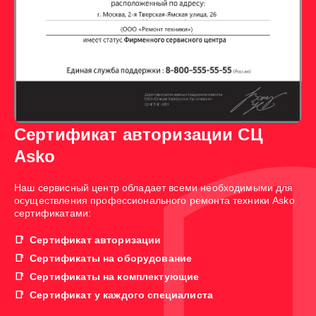
Сертификат авторизации СЦ
Asko
Наш сервисный центр обладает всеми необходимыми для
осуществления профессионального ремонта техники Asko
сертификатами:
Сертификат авторизации
Сертификаты на оборудование
Сертификаты на комплектующие
Сертификат у каждого специалиста