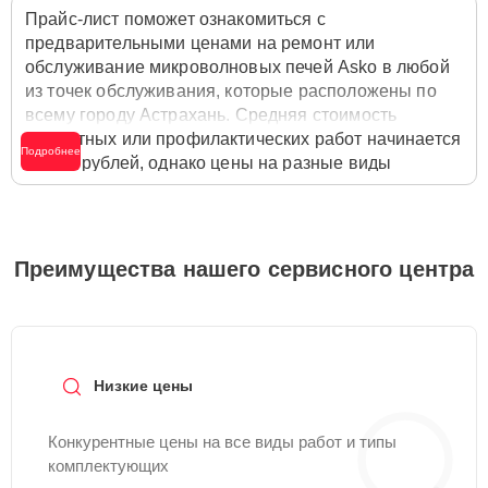
Прайс-лист поможет ознакомиться с
предварительными ценами на ремонт или
обслуживание микроволновых печей Asko в любой
из точек обслуживания, которые расположены по
всему городу Астрахань. Средняя стоимость
ремонтных или профилактических работ начинается
Подробнее
от 700 рублей, однако цены на разные виды
комплектующих могут различаться. Полную
стоимость работ с учётом запчастей или расходных
материалов необходимо уточнять со специалистом
службы заботы о клиентах. Для расчета итоговой
Преимущества нашего сервисного центра
стоимости ремонта микроволновой печи достаточно
позвонить по телефону горячей линии
+7 (800) 301-
53-70
или оставить заявку на нашем сайте Asko-
Remont-Center.
Низкие цены
Конкурентные цены на все виды работ и типы
комплектующих