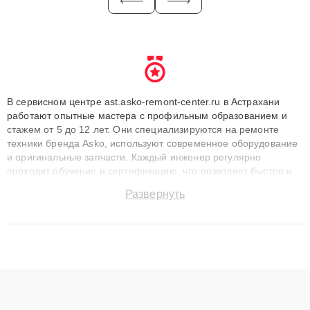
В сервисном центре ast.asko-remont-center.ru в Астрахани
работают опытные мастера с профильным образованием и
стажем от 5 до 12 лет. Они специализируются на ремонте
техники бренда Asko, используют современное оборудование
и оригинальные запчасти. Каждый инженер регулярно
проходит обучение и сертификацию, что позволяет быстро и
точноdiagnostikировать поломки и восстанавливать технику с
Развернуть
сохранением гарантии до 3 лет. Наши мастера решают
сложные случаи: от замены матриц и материнских плат до
ремонта после залития и восстановления данных. Благодаря
высокой квалификации и ответственному подходу клиенты
получают быстрый, качественный ремонт и понятные
объяснения по результатам диагностики.