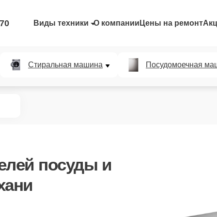
-70
Виды техники
О компании
Цены на ремонт
Ак
Стиральная машина
Посудомоечная ма
елей посуды и
хани