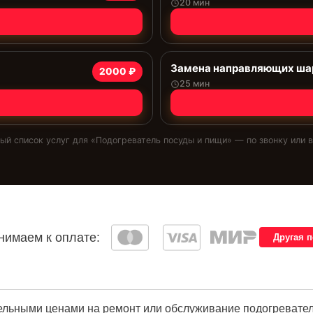
20 мин
Замена направляющих ша
2000 ₽
25 мин
ый список услуг для «
Подогреватель посуды и пищи
» — по звонку или в
имаем к оплате:
Другая 
ельными ценами на ремонт или обслуживание подогревателе