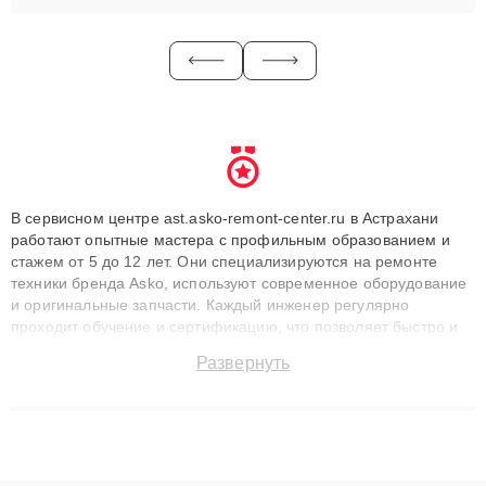
В сервисном центре ast.asko-remont-center.ru в Астрахани
работают опытные мастера с профильным образованием и
стажем от 5 до 12 лет. Они специализируются на ремонте
техники бренда Asko, используют современное оборудование
и оригинальные запчасти. Каждый инженер регулярно
проходит обучение и сертификацию, что позволяет быстро и
точноdiagnostikировать поломки и восстанавливать технику с
Развернуть
сохранением гарантии до 3 лет. Наши мастера решают
сложные случаи: от замены матриц и материнских плат до
ремонта после залития и восстановления данных. Благодаря
высокой квалификации и ответственному подходу клиенты
получают быстрый, качественный ремонт и понятные
объяснения по результатам диагностики.