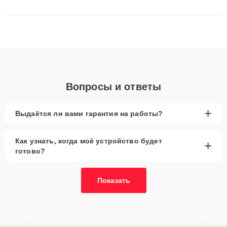
сложные случаи: от замены матриц и материнских плат до
ремонта после залития и восстановления данных. Благодаря
высокой квалификации и ответственному подходу клиенты
получают быстрый, качественный ремонт и понятные
объяснения по результатам диагностики.
Вопросы и ответы
+
Выдаётся ли вами гарантия на работы?
Как узнать, когда моё устройство будет
+
готово?
Показать