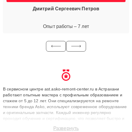
Дмитрий Сергеевич Петров
Опыт работы – 7 лет
В сервисном центре ast.asko-remont-center.ru в Астрахани
работают опытные мастера с профильным образованием и
стажем от 5 до 12 лет. Они специализируются на ремонте
техники бренда Asko, используют современное оборудование
и оригинальные запчасти. Каждый инженер регулярно
проходит обучение и сертификацию, что позволяет быстро и
точноdiagnostikировать поломки и восстанавливать технику с
Развернуть
сохранением гарантии до 3 лет. Наши мастера решают