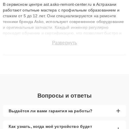
В сервисном центре ast.asko-remont-center.ru в Астрахани
работают опытные мастера с профильным образованием и
стажем от 5 до 12 лет. Они специализируются на ремонте
техники бренда Asko, используют современное оборудование
и оригинальные запчасти. Каждый инженер регулярно
проходит обучение и сертификацию, что позволяет быстро и
точноdiagnostikировать поломки и восстанавливать технику с
Развернуть
сохранением гарантии до 3 лет. Наши мастера решают
сложные случаи: от замены матриц и материнских плат до
ремонта после залития и восстановления данных. Благодаря
высокой квалификации и ответственному подходу клиенты
получают быстрый, качественный ремонт и понятные
объяснения по результатам диагностики.
Вопросы и ответы
+
Выдаётся ли вами гарантия на работы?
Как узнать, когда моё устройство будет