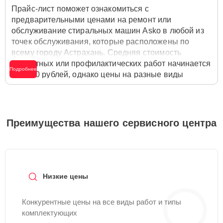
Прайс-лист поможет ознакомиться с
предварительными ценами на ремонт или
обслуживание стиральных машин Asko в любой из
точек обслуживания, которые расположены по
всему городу Астрахань. Средняя стоимость
ремонтных или профилактических работ начинается
Подробнее
от 1750 рублей, однако цены на разные виды
комплектующих могут различаться. Полную
стоимость работ с учётом запчастей или расходных
материалов необходимо уточнять со специалистом
службы заботы о клиентах. Для расчета итоговой
Преимущества нашего сервисного центра
стоимости ремонта стиральной машины достаточно
позвонить по телефону горячей линии
+7 (800) 301-
53-70
или оставить заявку на нашем сайте Asko-
Remont-Center.
Низкие цены
Конкурентные цены на все виды работ и типы
комплектующих