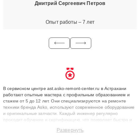
Дмитрий Сергеевич Петров
Опыт работы – 7 лет
В сервисном центре ast.asko-remont-center.ru в Астрахани
работают опытные мастера с профильным образованием и
стажем от 5 до 12 лет. Они специализируются на ремонте
техники бренда Asko, используют современное оборудование
и оригинальные запчасти. Каждый инженер регулярно
проходит обучение и сертификацию, что позволяет быстро и
точноdiagnostikировать поломки и восстанавливать технику с
Развернуть
сохранением гарантии до 3 лет. Наши мастера решают
сложные случаи: от замены матриц и материнских плат до