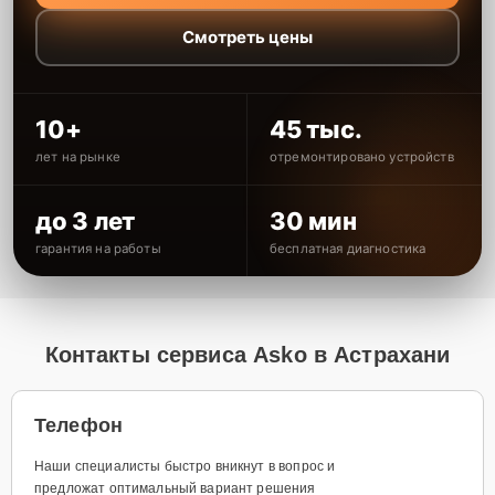
Смотреть цены
10+
45 тыс.
лет на рынке
отремонтировано устройств
до 3 лет
30 мин
гарантия на работы
бесплатная диагностика
Контакты сервиса Asko в Астрахани
Телефон
Наши специалисты быстро вникнут в вопрос и
предложат оптимальный вариант решения