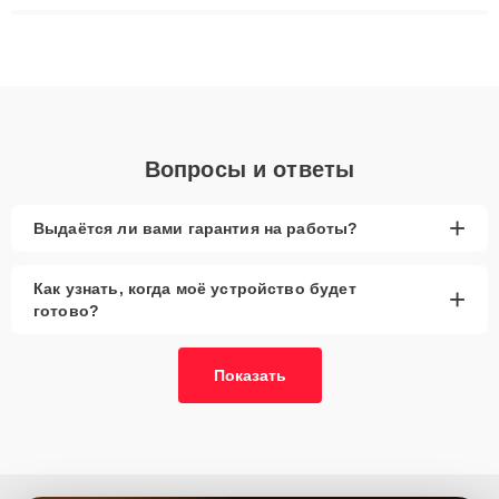
ремонта после залития и восстановления данных. Благодаря
высокой квалификации и ответственному подходу клиенты
получают быстрый, качественный ремонт и понятные
объяснения по результатам диагностики.
Вопросы и ответы
+
Выдаётся ли вами гарантия на работы?
Как узнать, когда моё устройство будет
+
готово?
Показать