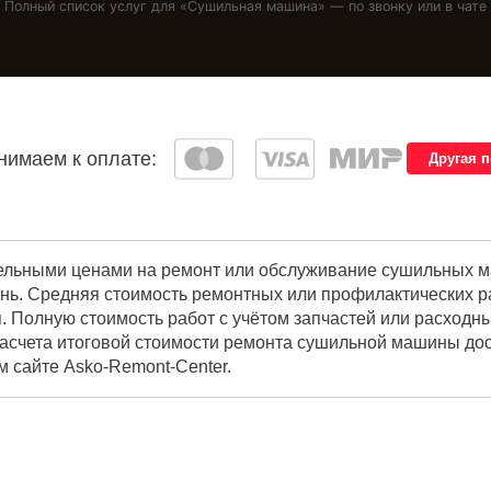
Полный список услуг для «
Сушильная машина
» — по звонку или в чате
имаем к оплате:
Другая 
ельными ценами на ремонт или обслуживание сушильных ма
нь. Средняя стоимость ремонтных или профилактических ра
. Полную стоимость работ с учётом запчастей или расходн
расчета итоговой стоимости ремонта сушильной машины дос
м сайте Asko-Remont-Center.