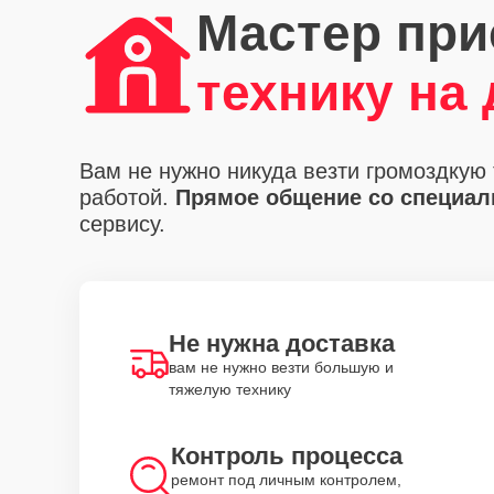
Мастер при
технику на
Вам не нужно никуда везти громоздкую 
работой.
Прямое общение со специали
сервису.
Не нужна доставка
вам не нужно везти большую и
тяжелую технику
Контроль процесса
ремонт под личным контролем,