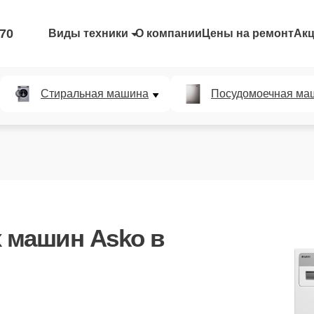
-70
Виды техники
О компании
Цены на ремонт
Ак
Стиральная машина
Посудомоечная ма
 машин Asko
в