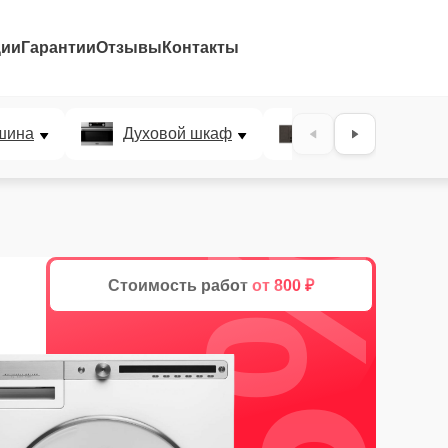
ции
Гарантии
Отзывы
Контакты
шина
Духовой шкаф
Варочная панел
25%
Стоимость работ
от 800 ₽