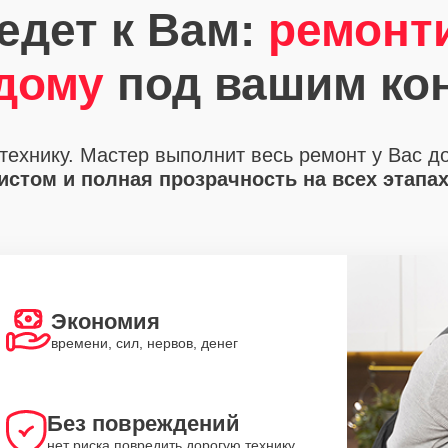
едет к Вам:
ремонт
 дому
под вашим ко
технику. Мастер выполнит весь ремонт у Вас д
стом и полная прозрачность на всех этапа
Экономия
времени, сил, нервов, денег
Без повреждений
нет риска повредить дорогую технику