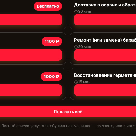
Доставка в сервис и обрат
Бесплатно
30 мин
Ремонт (или замена) бара
1100 ₽
20 мин
Восстановление герметич
1000 ₽
15 мин
Показать всё
Полный список услуг для «
Сушильная машина
» — по звонку или в чате