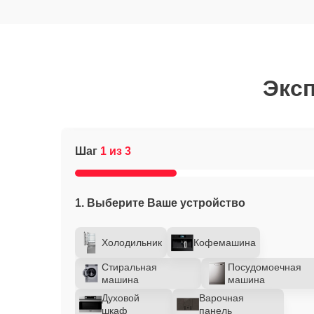
Эксп
Шаг
1 из 3
1. Выберите Ваше устройство
Холодильник
Кофемашина
Стиральная
Посудомоечная
машина
машина
Духовой
Варочная
шкаф
панель