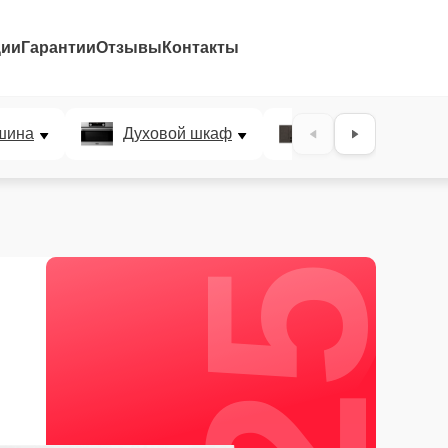
ции
Гарантии
Отзывы
Контакты
25%
шина
Духовой шкаф
Варочная панел