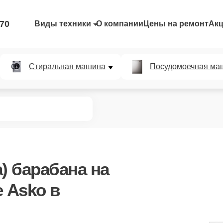
-70
Виды техники
О компании
Цены на ремонт
Ак
Стиральная машина
Посудомоечная ма
) барабана
на
 Asko в