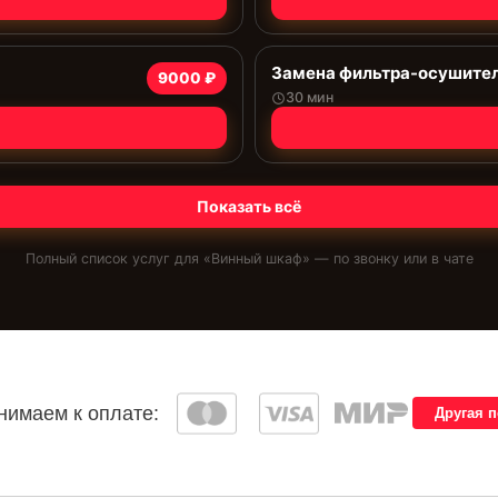
Замена фильтра-осушите
9000 ₽
30 мин
Показать всё
Полный список услуг для «
Винный шкаф
» — по звонку или в чате
имаем к оплате:
Другая 