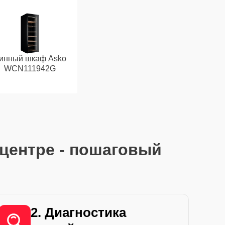
инный шкаф Asko
WCN111942G
центре - пошаговый
2. Диагностика