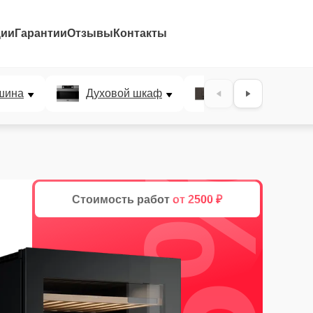
ции
Гарантии
Отзывы
Контакты
шина
Духовой шкаф
Варочная панел
25%
Стоимость работ
от 2500 ₽