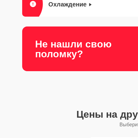
Охлаждение
Не нашли свою
поломку?
Цены на др
Выберит