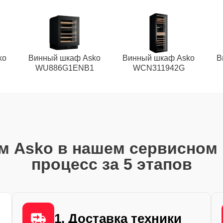
ko
Винный шкаф Asko
Винный шкаф Asko
В
WU886G1ENB1
WCN311942G
м Asko в нашем сервисном 
процесс за 5 этапов
1. Доставка техники