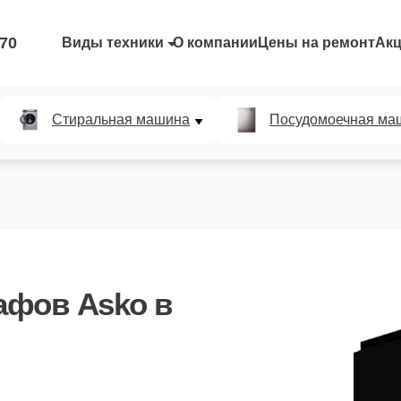
-70
Виды техники
О компании
Цены на ремонт
Ак
Стиральная машина
Посудомоечная ма
афов Asko
в