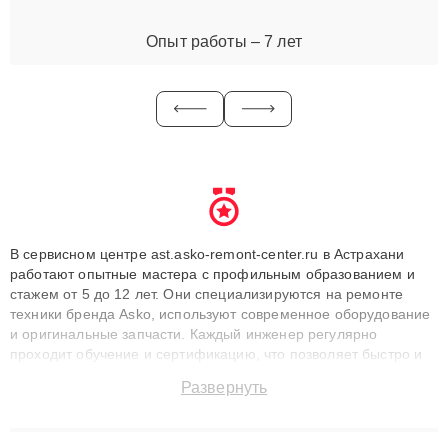
Опыт работы – 7 лет
В сервисном центре ast.asko-remont-center.ru в Астрахани
работают опытные мастера с профильным образованием и
стажем от 5 до 12 лет. Они специализируются на ремонте
техники бренда Asko, используют современное оборудование
и оригинальные запчасти. Каждый инженер регулярно
проходит обучение и сертификацию, что позволяет быстро и
точноdiagnostikировать поломки и восстанавливать технику с
Развернуть
сохранением гарантии до 3 лет. Наши мастера решают
сложные случаи: от замены матриц и материнских плат до
ремонта после залития и восстановления данных. Благодаря